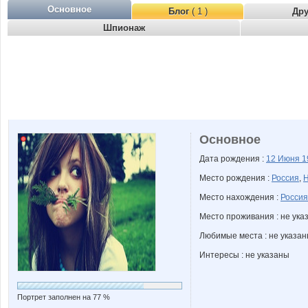
Основное
Блог
( 1 )
Др
Шпионаж
Основное
Дата рождения :
12 Июня
1
Место рождения :
Россия
,
Н
Место нахождения :
Россия
Место проживания : не ука
Любимые места : не указа
Интересы : не указаны
Портрет заполнен на 77 %