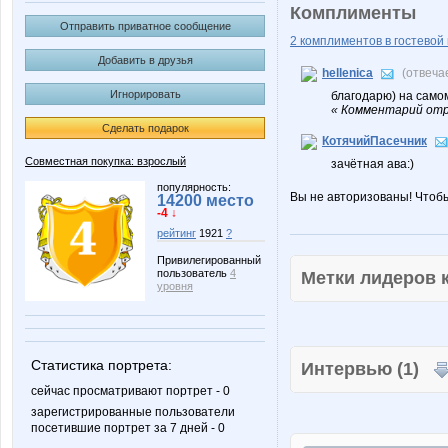
Комплименты
Отправить приватное сообщение
2 комплиментов в гостевой 
Добавить в друзья
hellenica
(отвеча
Игнорировать
благодарю) на самом
« Комментарий отре
Сделать подарок
КотячийПасечник
Совместная покупка: взрослый
зачётная ава:)
популярность:
Вы не авторизованы! Чтоб
14200 место
-4 ↓
рейтинг
1921
?
Привилегированный
пользователь
4
Метки лидеров
уровня
Статистика портрета:
Интервью (1)
сейчас просматривают портрет - 0
зарегистрированные пользователи
посетившие портрет за 7 дней - 0